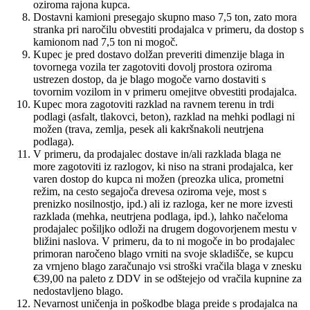
oziroma rajona kupca.
Dostavni kamioni presegajo skupno maso 7,5 ton, zato mora
stranka pri naročilu obvestiti prodajalca v primeru, da dostop s
kamionom nad 7,5 ton ni mogoč.
Kupec je pred dostavo dolžan preveriti dimenzije blaga in
tovornega vozila ter zagotoviti dovolj prostora oziroma
ustrezen dostop, da je blago mogoče varno dostaviti s
tovornim vozilom in v primeru omejitve obvestiti prodajalca.
Kupec mora zagotoviti razklad na ravnem terenu in trdi
podlagi (asfalt, tlakovci, beton), razklad na mehki podlagi ni
možen (trava, zemlja, pesek ali kakršnakoli neutrjena
podlaga).
V primeru, da prodajalec dostave in/ali razklada blaga ne
more zagotoviti iz razlogov, ki niso na strani prodajalca, ker
varen dostop do kupca ni možen (preozka ulica, prometni
režim, na cesto segajoča drevesa oziroma veje, most s
prenizko nosilnostjo, ipd.) ali iz razloga, ker ne more izvesti
razklada (mehka, neutrjena podlaga, ipd.), lahko načeloma
prodajalec pošiljko odloži na drugem dogovorjenem mestu v
bližini naslova. V primeru, da to ni mogoče in bo prodajalec
primoran naročeno blago vrniti na svoje skladišče, se kupcu
za vrnjeno blago zaračunajo vsi stroški vračila blaga v znesku
€39,00 na paleto z DDV in se odštejejo od vračila kupnine za
nedostavljeno blago.
Nevarnost uničenja in poškodbe blaga preide s prodajalca na