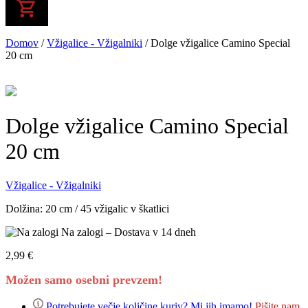
Domov
/
Vžigalice - Vžigalniki
/
Dolge vžigalice Camino Special
20 cm
Dolge vžigalice Camino Special
20 cm
Vžigalice - Vžigalniki
Dolžina: 20 cm / 45 vžigalic v škatlici
Na zalogi
– Dostava v 14 dneh
2,99
€
Možen samo osebni prevzem!
Potrebujete večje količine kuriv? Mi jih imamo!
Pišite nam.