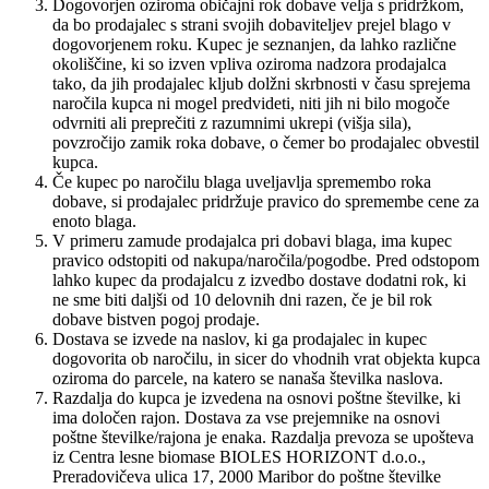
Dogovorjen oziroma običajni rok dobave velja s pridržkom,
da bo prodajalec s strani svojih dobaviteljev prejel blago v
dogovorjenem roku. Kupec je seznanjen, da lahko različne
okoliščine, ki so izven vpliva oziroma nadzora prodajalca
tako, da jih prodajalec kljub dolžni skrbnosti v času sprejema
naročila kupca ni mogel predvideti, niti jih ni bilo mogoče
odvrniti ali preprečiti z razumnimi ukrepi (višja sila),
povzročijo zamik roka dobave, o čemer bo prodajalec obvestil
kupca.
Če kupec po naročilu blaga uveljavlja spremembo roka
dobave, si prodajalec pridržuje pravico do spremembe cene za
enoto blaga.
V primeru zamude prodajalca pri dobavi blaga, ima kupec
pravico odstopiti od nakupa/naročila/pogodbe. Pred odstopom
lahko kupec da prodajalcu z izvedbo dostave dodatni rok, ki
ne sme biti daljši od 10 delovnih dni razen, če je bil rok
dobave bistven pogoj prodaje.
Dostava se izvede na naslov, ki ga prodajalec in kupec
dogovorita ob naročilu, in sicer do vhodnih vrat objekta kupca
oziroma do parcele, na katero se nanaša številka naslova.
Razdalja do kupca je izvedena na osnovi poštne številke, ki
ima določen rajon. Dostava za vse prejemnike na osnovi
poštne številke/rajona je enaka. Razdalja prevoza se upošteva
iz Centra lesne biomase BIOLES HORIZONT d.o.o.,
Preradovičeva ulica 17, 2000 Maribor do poštne številke