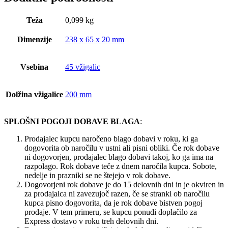
Teža
0,099 kg
Dimenzije
238 x 65 x 20 mm
Vsebina
45 vžigalic
Dolžina vžigalice
200 mm
SPLOŠNI POGOJI DOBAVE BLAGA
:
Prodajalec kupcu naročeno blago dobavi v roku, ki ga
dogovorita ob naročilu v ustni ali pisni obliki. Če rok dobave
ni dogovorjen, prodajalec blago dobavi takoj, ko ga ima na
razpolago. Rok dobave teče z dnem naročila kupca. Sobote,
nedelje in prazniki se ne štejejo v rok dobave.
Dogovorjeni rok dobave je do 15 delovnih dni in je okviren in
za prodajalca ni zavezujoč razen, če se stranki ob naročilu
kupca pisno dogovorita, da je rok dobave bistven pogoj
prodaje. V tem primeru, se kupcu ponudi doplačilo za
Express dostavo v roku treh delovnih dni.